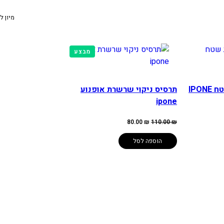
מיון ל
מוצרים
מבצע
במבצע
IPO
תרסיס ניקוי שרשרת אופנוע
ipone
המחיר
המחיר
80.00
₪
110.00
₪
המקורי
הנוכחי
היה:
הוא:
80.00 ₪.
110.00 ₪.
הוספה לסל