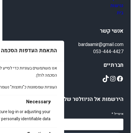
נגישות
בית
אנשי קשר
bardaamir@gmail.com
התאמת העדפות הסכמה
053-444-4427
חברתיים
אנו משתמשים בעוגיות כדי לסייע לכ
הסכמה להלן.
TikTok
Instagram
Facebook
העוגיות שמסווגות כ"נחוצות" נשמר
הירשמות אל הניוזלטר שלנו
Necessary
cure log-in or adjusting your
אימייל
*
ersonally identifiable data.