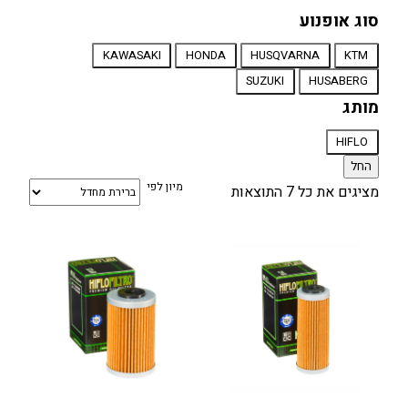
סוג אופנוע
סוג
KAWASAKI
HONDA
HUSQVARNA
KTM
אופנוע
SUZUKI
HUSABERG
מותג
מותג
HIFLO
החל
מיון לפי
מציגים את כל ⁦7⁩ התוצאות