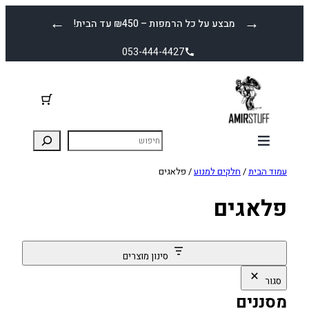
לדלג
←
→
מבצע על כל הרמפות – ₪450 עד הבית!
לתוכן
053-444-4427
עמוד הבית
/
חלקים למנוע
/ פלאגים
פלאגים
סינון מוצרים
סגור
מסננים