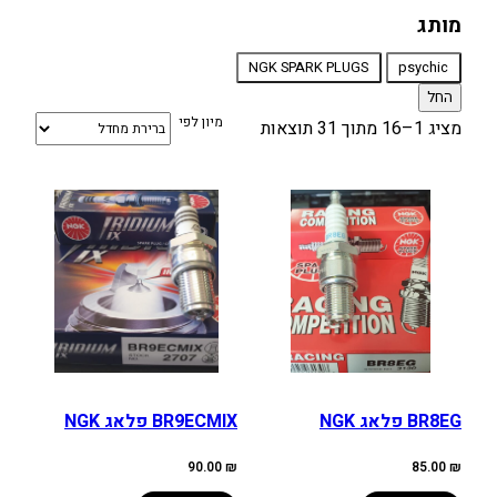
מותג
מותג
NGK SPARK PLUGS
psychic
החל
מיון לפי
מציג 1–16 מתוך 31 תוצאות
BR8EG פלאג NGK
BR9ECMIX פלאג NGK
90.00
₪
85.00
₪