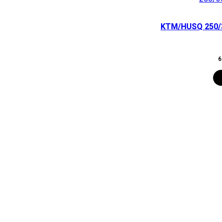
KTM/HUSQ 250/350 
המחיר
6
הנוכחי
הוא:
600.00 ₪.