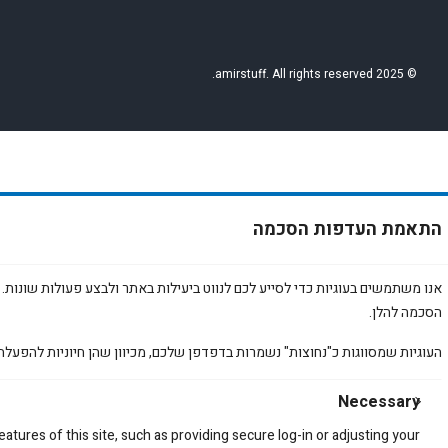
T
t
e
o
a
b
k
g
o
© 2025 amirstuff. All rights reserved.
r
o
a
k
m
התאמת העדפות הסכמה
אנו משתמשים בעוגיות כדי לסייע לכם לנווט ביעילות באתר ולבצע פעולות שונות. 
הסכמה להלן.
ה
העוגיות שמסווגות כ"נחוצות" נשמרות בדפדפן שלכם, מכיוון שהן חיוניות להפעלת
א
ת
Necessary
atures of this site, such as providing secure log-in or adjusting your