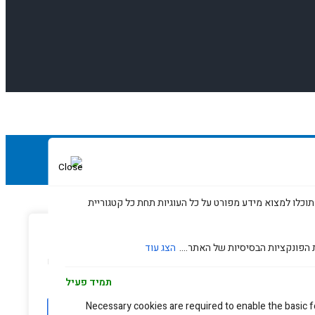
תוכלו למצוא מידע מפורט על כל העוגיות תחת כל קטגוריית
עדפות פרטיות
 הפונקציות הבסיסיות של האתר....
הצג עוד
נו משתמשים בעוגיות כדי לשפר את האתר, להציג תוכן מותאם ולנתח
נועה. בלחיצה על 'קבל הכל' אתם מסכימים לכך.
תמיד פעיל
Necessary cookies are required to enable the basic fe
עריכה
דחה הכל
אשר הכל