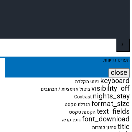
תפריט נגישות
close
keyboard
פתיחה
ניווט מקלדת
וסגירה
visibility_off
ביטול אנימציות / הבהובים
של
nights_stay
Contrast
תפריט
format_size
הנגישות
הגדלת טקסט
text_fields
הקטנת טקסט
font_download
גופן קריא
title
סימון כותרות