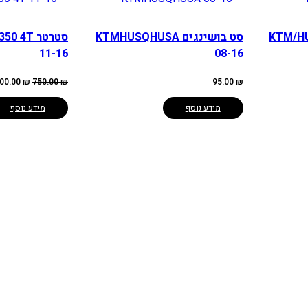
KTM/HUSQ/GA
סט בושינגים KTMHUSQHUSA
סטרטר 4T
11-16
08-16
המחיר
00.00
₪
750.00
₪
95.00
₪
המקורי
היה:
750.00 ₪.
מידע נוסף
מידע נוסף