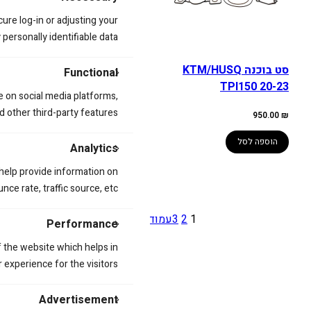
cure log-in or adjusting your
ersonally identifiable data.
סט בוכנה KTM/HUSQ
סט בוכנה
Functional
KTM/HUSQ/GAS 250 23-
TPI150 20-23
e on social media platforms,
25 A
d other third-party features.
950.00
₪
950.00
₪
הוספה לסל
Analytics
הוספה לסל
 help provide information on
ce rate, traffic source, etc.
1
2
3
עמוד הבא
»
Performance
 the website which helps in
 experience for the visitors.
Advertisement