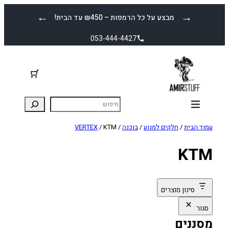
לדלג
←
→
מבצע על כל הרמפות – ₪450 עד הבית!
לתוכן
053-444-4427
עמוד הבית
/
חלקים למנוע
/
בוכנה
/
/ KTM
VERTEX
KTM
סינון מוצרים
סגור
מסננים