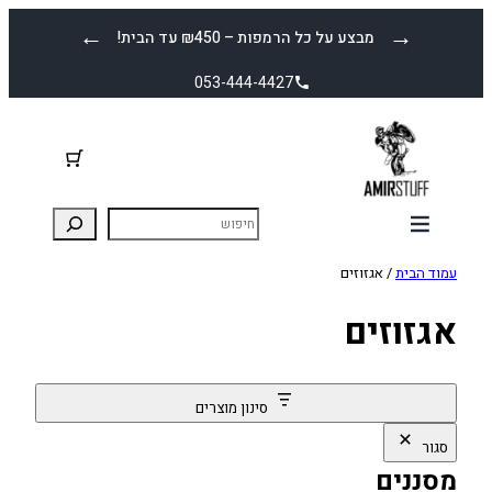
לדלג
←
→
מבצע על כל הרמפות – ₪450 עד הבית!
לתוכן
053-444-4427
עמוד הבית
/ אגזוזים
אגזוזים
סינון מוצרים
סגור
מסננים