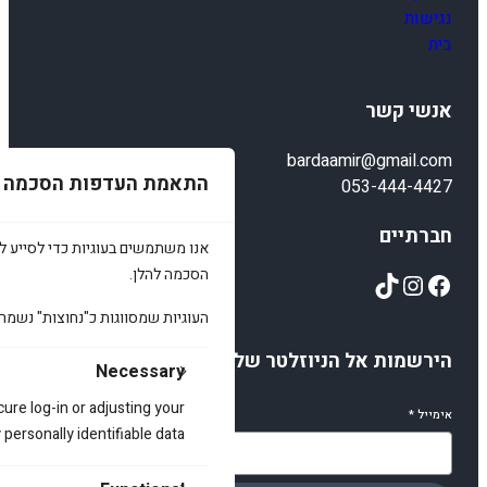
נגישות
בית
אנשי קשר
bardaamir@gmail.com
התאמת העדפות הסכמה
053-444-4427
חברתיים
אנו משתמשים בעוגיות כדי לסייע לכ
הסכמה להלן.
TikTok
Instagram
Facebook
העוגיות שמסווגות כ"נחוצות" נשמר
הירשמות אל הניוזלטר שלנו
Necessary
cure log-in or adjusting your
אימייל
*
ersonally identifiable data.