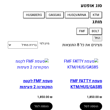
סוג אופנוע
סוג
HUSABERG
GASGAS
HUSQVARNA
KTM
אופנוע
מותג
מותג
FMF
BOLT
החל
מיון לפי
מציגים את כל ⁦8⁩ התוצאות
סעפת FMF FATTY
סעפת FMF לקטמ
KTM/HUS/GAS85
הסקוורנה 2 פעימות
1,850.00
₪
1,850.00
₪
הוספה לסל
הוספה לסל