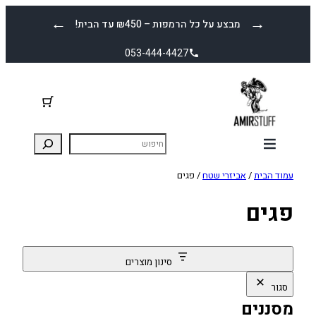
לדלג
←
→
מבצע על כל הרמפות – ₪450 עד הבית!
לתוכן
053-444-4427
עמוד הבית
/
אביזרי שטח
/ פגים
פגים
סינון מוצרים
סגור
מסננים