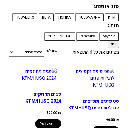
סוג אופנוע
סוג
HUSABERG
BETA
HONDA
HUSQVARNA
KTM
אופנוע
מותג
מותג
CORE ENDURO
Carapaks
psychic
החל
מיון לפי
מציגים את כל ⁦6⁩ התוצאות
פגים מחוזקים
סט פינים וקפיצים
KTM/HUSQ 2024
לרגליות פגים KTMHUSQ
590.00
₪
90.00
₪
הוספה לסל