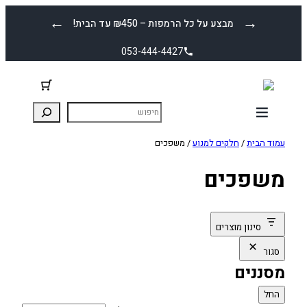
לדלג
←
→
מבצע על כל הרמפות – ₪450 עד הבית!
לתוכן
053-444-4427
עמוד הבית
/
חלקים למנוע
/ משפכים
משפכים
סינון מוצרים
סגור
מסננים
החל