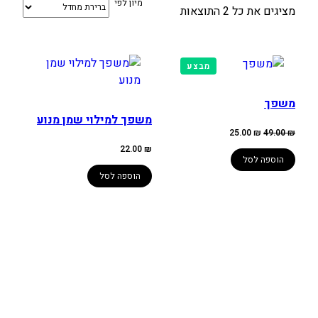
מיון לפי
מציגים את כל ⁦2⁩ התוצאות
מוצרים
מבצע
במבצע
משפך
משפך למילוי שמן מנוע
המחיר
המחיר
25.00
₪
49.00
₪
המקורי
הנוכחי
היה:
הוא:
22.00
₪
25.00 ₪.
49.00 ₪.
הוספה לסל
הוספה לסל