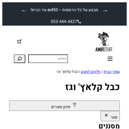
לדלג
←
→
מבצע על כל הרמפות – ₪450 עד הבית!
לתוכן
053-444-4427
עמוד הבית
/
חלקים למנוע
/ כבל קלאץ' וגז
כבל קלאץ' וגז
סינון מוצרים
סגור
מסננים