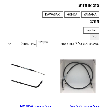
סוג אופנוע
סוג
KAWASAKI
HONDA
YAMAHA
אופנוע
מותג
מותג
psychic
החל
מיון לפי
מציגים את כל ⁦7⁩ התוצאות
כבל מצמד (קלאץ)
כבל מצמד HONDA