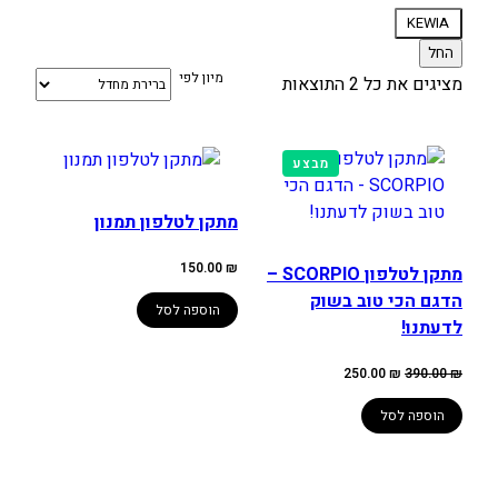
מותג
KEWIA
החל
מיון לפי
מציגים את כל ⁦2⁩ התוצאות
מוצרים
מבצע
במבצע
מתקן לטלפון תמנון
150.00
₪
מתקן לטלפון SCORPIO –
הדגם הכי טוב בשוק
הוספה לסל
לדעתנו!
המחיר
המחיר
250.00
₪
390.00
₪
המקורי
הנוכחי
היה:
הוא:
250.00 ₪.
390.00 ₪.
הוספה לסל