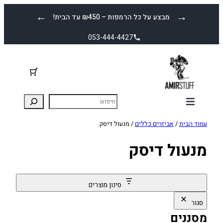
לדלג
←
→
מבצע על כל הרמפות – ₪450 עד הבית!
לתוכן
053-444-4427
עמוד הבית
/
אביזרים כללים
/ מנעול דיסק
מנעול דיסק
סינון מוצרים
סגור
מסננים