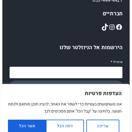
053-444-4427
חברתיים
TikTok
Instagram
Facebook
הירשמות אל הניוזלטר שלנו
אימייל
*
הירשמו
העדפות פרטיות
אנו משתמשים בעוגיות כדי לשפר את האתר, להציג תוכן מותאם ולנתח
תנועה. בלחיצה על 'קבל הכל' אתם מסכימים לכך.
© 2025 amirstuff. All rights reserved.
עריכה
דחה הכל
אשר הכל