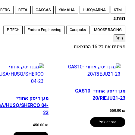
סוג
ABERG
BETA
GASGAS
YAMAHA
HUSQVARNA
KTM
אופנוע
מותג
מותג
P-TECH
Enduro Engineering
Carapaks
MOOSE RACING
החל
מציגים את כל ⁦16⁩ התוצאות
מגן דיסק אחורי GAS10-
20/RIEJU21-23
מגן דיסק אחורי
A/HUSQ/SHERCO 04-
550.00
₪
23
הוספה לסל
450.00
₪