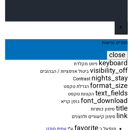
תפריט נגישות
close
keyboard
פתיחה
ניווט מקלדת
וסגירה
visibility_off
ביטול אנימציות / הבהובים
של
nights_stay
Contrast
תפריט
format_size
הנגישות
הגדלת טקסט
text_fields
הקטנת טקסט
font_download
גופן קריא
title
סימון כותרות
link
סימון קישורים ולחצנים
favorite
אהבה
מופעל ב
ע״י
עמית מורנו