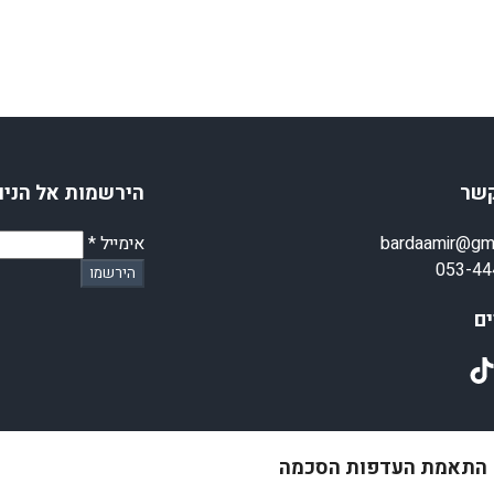
קשר
הירשמות אל הניו
bardaamir@gm
אימייל
*
053-44
הירשמו
ם
TikT
התאמת העדפות הסכמה