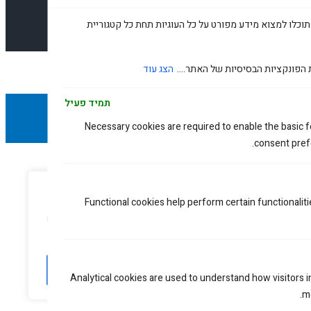
תוכלו למצוא מידע מפורט על כל העוגיות תחת כל קטגוריית
 הפונקציות הבסיסיות של האתר....
הצג עוד
תמיד פעיל
Necessary cookies are required to enable the basic fe
consent prefe
עדפות פרטיות
Functional cookies help perform certain functionaliti
נו משתמשים בעוגיות כדי לשפר את האתר, להציג תוכן מותאם ולנתח
נועה. בלחיצה על 'קבל הכל' אתם מסכימים לכך.
עריכה
דחה הכל
אשר הכל
Analytical cookies are used to understand how visitors 
me