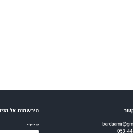
קשר
הירשמות אל הניו
bardaamir@gm
אימייל
*
053-44