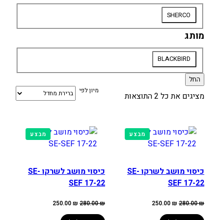
סוג
SHERCO
אופנוע
מותג
מותג
BLACKBIRD
החל
מיון לפי
מציגים את כל ⁦2⁩ התוצאות
מוצרים
מוצרים
מבצע
מבצע
במבצע
במבצע
כיסוי מושב לשרקו SE-
כיסוי מושב לשרקו SE-
SEF 17-22
SEF 17-22
המחיר
המחיר
המחיר
המחיר
250.00
₪
280.00
₪
250.00
₪
280.00
₪
המקורי
הנוכחי
המקורי
הנוכחי
היה:
הוא:
היה:
הוא: