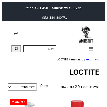
לדלג
←
→
מבצע על כל הרמפות – ₪450 עד הבית!
לתוכן
053-444-4427
עמוד הבית
/ מוצר מותג / LOCTITE
LOCTITE
מיון לפי
מציגים את כל ⁦2⁩ התוצאות