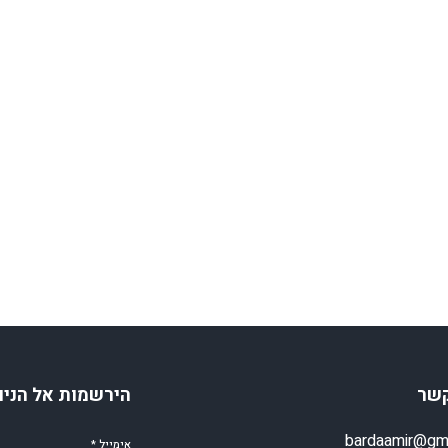
קשר
הירשמות אל הניו
bardaamir@gm
אימייל
*