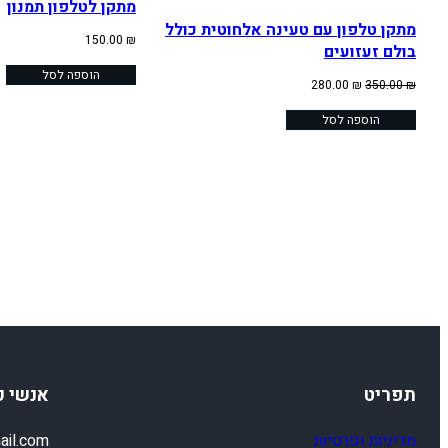
מתקן לטלפון תמנון
מתקן טלפון עם טעינה אלחוטית כולל
150.00
₪
בולם זעזועים
הוספה לסל
המחיר
המחיר
280.00
₪
350.00
₪
המקורי
הנוכחי
היה:
הוספה לסל
הוא:
280.00 ₪.
350.00 ₪.
תפריט
אנשי 
מדיניות ופרטיות
ail.com