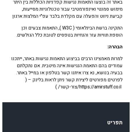
באתר זה בוצעו התאמות נגישות קפדניות הכוללות בין היתר
מימוש סמנטי ואינפורמטיבי עבור טכנולוגיות מסייעות,
קביעת ניווט והפעלה עם מקלדת בלבד עפ"י המלצות ארגון
התקינה ברשת הבינלאומי ( W3C ), התאמות צבעים וכן
הוספת תוויות עזר והנחיות בטפסים לטובת כלל הגולשים.
הבהרה
:
למרות מאמצינו הרבים בביצוע התאמות נגישות באתר, ייתכנו
עמודים בהם התאמת הנגישות אינה מיטבית. אם נתקלתם
בבעיה בנושא, נא צרו איתנו קשר בטלפון או במייל באתר.
לפרטים מפורטים ליצירת קשר ניתן לראות בלינק – (
https://amirstuff.co.il/צור-קשר/ )
תפריט