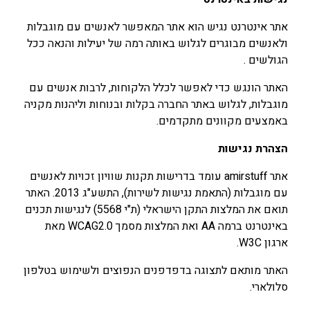
אתר אינטרנט נגיש הוא אתר המאפשר לאנשים עם מוגבלות
ולאנשים מבוגרים לגלוש באותה רמה של יעילות והנאה ככל
הגולשים .
האתר הונגש כדי לאפשר לכלל הלקוחות, לרבות אנשים עם
מוגבלות, לגלוש באתר החברה בקלות ובנוחות וליהנות מקניה
באמצעים מקוונים מתקדמים.
הצהרת נגישות
אתר amirstuff עומד בדרישות תקנות שוויון זכויות לאנשים
עם מוגבלות (התאמת נגישות לשירות), התשע"ג 2013. האתר
תואם את המלצות התקן הישראלי (ת"י 5568) לנגישות תכנים
באינטרנט ברמה AA ואת המלצות מסמך WCAG2.0 מאת
ארגון W3C.
האתר מותאם לתצוגה בדפדפנים הנפוצים ולשימוש בטלפון
סלולארי.