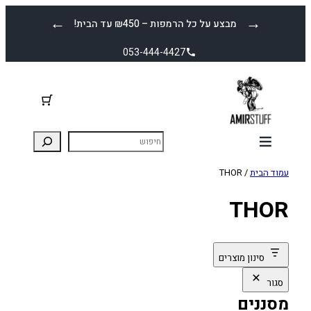
לדלג
←
→
מבצע על כל הרמפות – ₪450 עד הבית!
לתוכן
053-444-4427
עמוד הבית
/ THOR
THOR
סינון מוצרים
סגור
מסננים