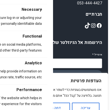
053-444-4427
Necessary
חברתיים
cure log-in or adjusting your
TikTok
Instagram
Facebook
ersonally identifiable data.
Functional
הירשמות אל הניוזלטר שלנו
e on social media platforms,
d other third-party features.
אימייל
*
Analytics
 help provide information on
הירשמו
ce rate, traffic source, etc.
העדפות פרטיות
Performance
אנו משתמשים בעוגיות כדי לשפר את האתר, להציג תוכן מותאם ולנתח
תנועה. בלחיצה על 'קבל הכל' אתם מסכימים לכך.
 the website which helps in
© 2025 amirstuff. All rights reserved.
 experience for the visitors.
עריכה
דחה הכל
אשר הכל