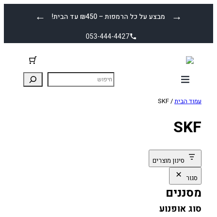
דלג
←
→
מבצע על כל הרמפות – ₪450 עד הבית!
תוכן
053-444-4427
עמוד הבית
/ SKF
SKF
סינון מוצרים
סגור
מסננים
סוג אופנוע