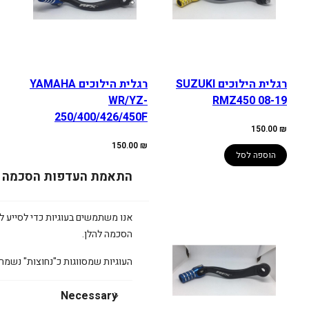
רגלית הילוכים SUZUKI
רגלית הילוכים YAMAHA
WR/YZ-
RMZ450 08-19
250/400/426/450F
150.00
₪
150.00
₪
הוספה לסל
הוספה לסל
התאמת העדפות הסכמה
אנו משתמשים בעוגיות כדי לסייע לכ
מוצרים
מבצע
הסכמה להלן.
במבצע
העוגיות שמסווגות כ"נחוצות" נשמר
Necessary