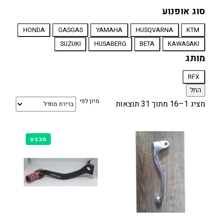
סוג אופנוע
סוג
HONDA
GASGAS
YAMAHA
HUSQVARNA
KTM
אופנוע
SUZUKI
HUSABERG
BETA
KAWASAKI
מותג
מותג
RFX
החל
מיון לפי
מציג 1–16 מתוך 31 תוצאות
מוצרים
מבצע
במבצע