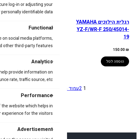
cure log-in or adjusting your
ersonally identifiable data.
רגלית הילוכים YAMAHA
רגלית הילוכים YAMAHA
Functional
YZ/WR450F 06-16
YZ-F/WR-F 250/45014-
19
e on social media platforms,
המחיר
המחיר
150.00
₪
190.00
₪
d other third-party features.
המקורי
הנוכחי
היה:
הוא:
150.00
₪
150.00 ₪.
190.00 ₪.
הוספה לסל
Analytics
הוספה לסל
 help provide information on
ce rate, traffic source, etc.
1
2
עמוד הבא
»
Performance
 the website which helps in
 experience for the visitors.
Advertisement