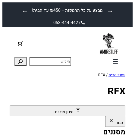
לדלג
←
→
מבצע על כל הרמפות – ₪450 עד הבית!
לתוכן
053-444-4427
עמוד הבית
/ RFX
RFX
סינון מוצרים
סגור
מסננים