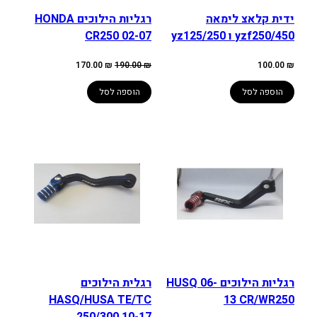
ידית קלאצ לימאה
רגליות הילוכים HONDA
yzf250/450 ו yz125/250
CR250 02-07
המחיר
המחיר
170.00
₪
190.00
₪
100.00
₪
המקורי
הנוכחי
היה:
הוא:
170.00 ₪.
190.00 ₪.
הוספה לסל
הוספה לסל
רגליות הילוכים HUSQ 06-
רגלית הילוכים
HASQ/HUSA TE/TC
13 CR/WR250