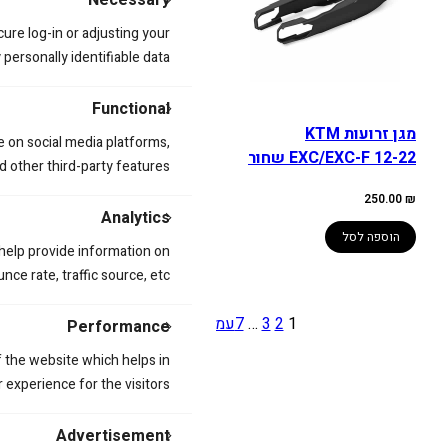
Necessary
cure log-in or adjusting your
ersonally identifiable data.
Functional
מגן זרועות KTM
מגן זרועות KTM SX/SX-F
e on social media platforms,
EXC/EXC-F 12-22 שחור
13-21 כתום
d other third-party features.
259.00
₪
250.00
₪
Analytics
הוספה לסל
הוספה לסל
 help provide information on
ce rate, traffic source, etc.
1
2
3
…
7
עמוד הבא
»
Performance
 the website which helps in
 experience for the visitors.
Advertisement