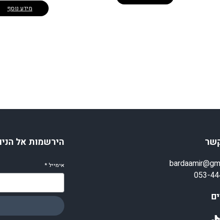
מידע נוסף
קשר
הירשמות אל הניו
bardaamir@gm
אימייל
*
053-44
ם