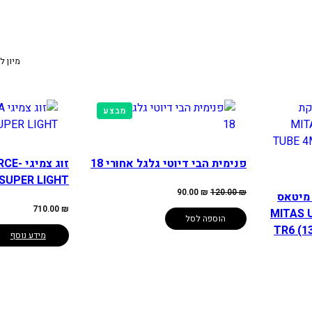
מיון ל
מוצרים
מבצע
במבצע
פנימית הבי דיוטי גלגל אחורי 18
זוג צמ
 SUPER LIGHT
המחיר
המחיר
90.00
₪
120.00
₪
 מיטאס
המקורי
הנוכחי
היה:
הוא:
710.00
₪
(MITAS
90.00 ₪.
120.00 ₪.
הוספה לסל
TR6 (13
מידע נוסף