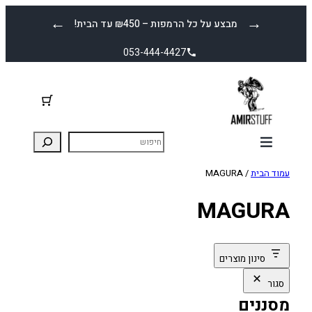
לדלג
←
→
מבצע על כל הרמפות – ₪450 עד הבית!
לתוכן
053-444-4427
עמוד הבית
/ MAGURA
MAGURA
סינון מוצרים
סגור
מסננים