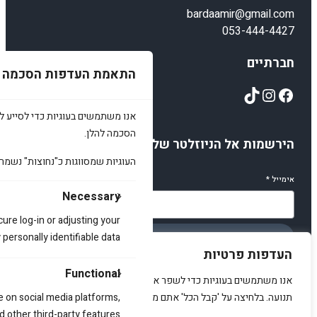
bardaamir@gmail.com
053-444-4427
חברתיים
התאמת העדפות הסכמה
TikTok
Instagram
Facebook
אנו משתמשים בעוגיות כדי לסייע לכ
הסכמה להלן.
הירשמות אל הניוזלטר שלנו
העוגיות שמסווגות כ"נחוצות" נשמר
אימייל
*
Necessary
cure log-in or adjusting your
ersonally identifiable data.
הירשמו
העדפות פרטיות
Functional
אנו משתמשים בעוגיות כדי לשפר את האתר, להציג תוכן מותאם ולנתח
תנועה. בלחיצה על 'קבל הכל' אתם מסכימים לכך.
e on social media platforms,
d other third-party features.