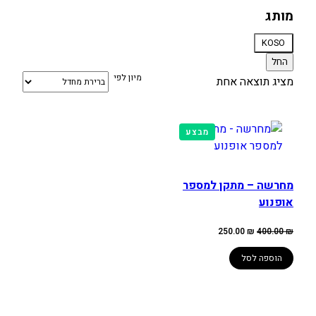
מותג
מותג
KOSO
החל
מיון לפי
מציג תוצאה אחת
מוצרים
מבצע
במבצע
מחרשה – מתקן למספר
אופנוע
המחיר
המחיר
250.00
₪
400.00
₪
המקורי
הנוכחי
היה:
הוא:
250.00 ₪.
400.00 ₪.
הוספה לסל