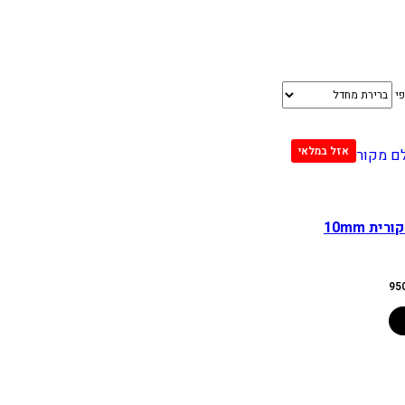
פי
משאבת בלם מקורית 10mm
המחיר
95
הנוכחי
הוא:
950.00 ₪.
1,