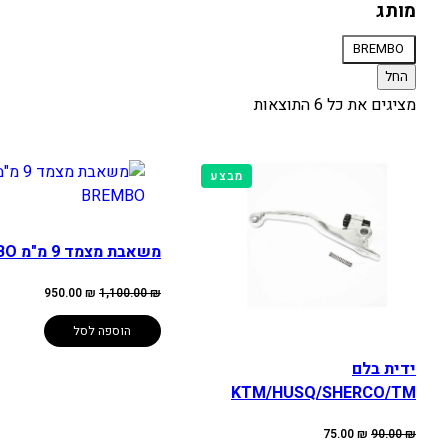
אופנוע
מותג
מותג
BREMBO
החל
מציגים את כל ⁦6⁩ התוצאות
מוצרים
מבצע
במבצע
משאבת מצמד 9 מ"מ BREMBO
המחיר
המחיר
950.00
₪
1,100.00
₪
המקורי
הנוכחי
היה:
הוא:
950.00 ₪.
1,100.00 ₪.
הוספה לסל
ידית בלם
KTM/HUSQ/SHERCO/TM
המחיר
המחיר
75.00
₪
90.00
₪
המקורי
הנוכחי