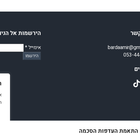
קשר
הירשמות אל הניו
bardaamir@gm
אימייל
*
053-44
הירשמו
ם
TikT
ה
א
ת
© 2025 amirstuff. All rights reserved.
התאמת העדפות הסכמה