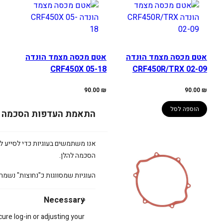
אטם מכסה מצמד הונדה
אטם מכסה מצמד הונדה
CRF450X 05-18
CRF450R/TRX 02-09
90.00
₪
90.00
₪
הוספה לסל
הוספה לסל
התאמת העדפות הסכמה
אנו משתמשים בעוגיות כדי לסייע לכ
הסכמה להלן.
העוגיות שמסווגות כ"נחוצות" נשמר
אטם מכסה קלאץ’ לימאה
BOYESEN
Necessary
cure log-in or adjusting your
65.00
₪