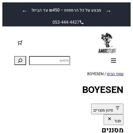
לדלג
←
→
מבצע על כל הרמפות – ₪450 עד הבית!
לתוכן
053-444-4427
עמוד הבית
/ BOYESEN
BOYESEN
סינון מוצרים
סגור
מסננים