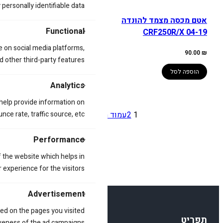
ersonally identifiable data.
הוספה לסל
אטם מכסה מצמד להונדה
Functional
CRF250R/X 04-19
e on social media platforms,
90.00
₪
d other third-party features.
הוספה לסל
Analytics
 help provide information on
ce rate, traffic source, etc.
1
2
עמוד הבא
»
Performance
 the website which helps in
 experience for the visitors.
Advertisement
ed on the pages you visited
תפריט
iveness of the ad campaigns.